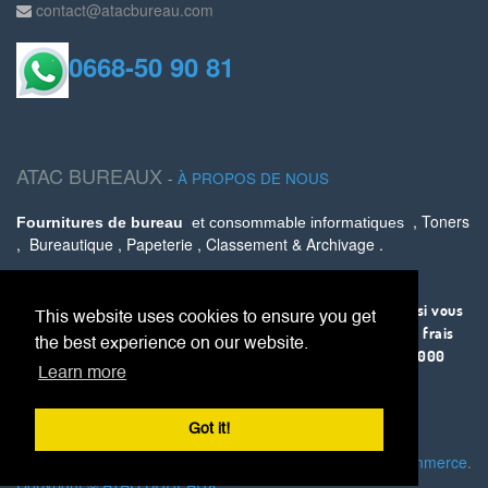
contact@atacbureau.com
0668-50 90 81
ATAC BUREAUX
-
À PROPOS DE NOUS
, Toners
Fournitures de bureau
et consommable informatiques
, Bureautique , Papeterie , Classement & Archivage .
Livraison partout au Maroc via AMANA .
La livraison est offerte sur Casablanca à partir de 500 Dhs, si vous
This website uses cookies to ensure you get
êtes sur une autre ville, ce service vous coûtera 30 Dhs tout frais
the best experience on our website.
compris ou 0 DH si vous avez un panier supérieur ou égal à 1000
Learn more
.
Dhs
Got it!
Fourni par
, le #1
Open Source eCommerce
.
Odoo
Copyright ©
ATAC BUREAUX