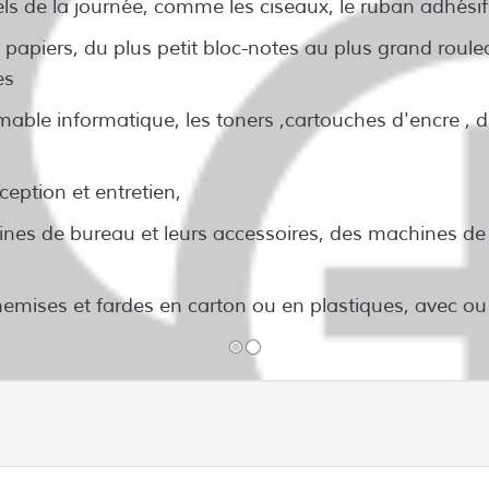
els de la journée, comme les ciseaux, le ruban adhésif 
e papiers, du plus petit bloc-notes au plus grand roule
es
able informatique, les toners ,cartouches d'encre , d
éception et entretien,
hines de bureau et leurs accessoires, des machines d
chemises et fardes en carton ou en plastiques, avec 