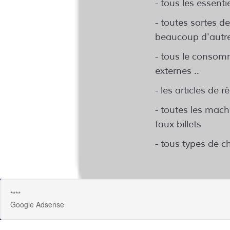
- tous les essenti
- toutes sortes d
beaucoup d'autr
- tous le consomm
externes ..
- les articles de r
- toutes les mac
faux billets
- tous types de 
****
Google Adsense