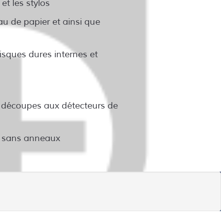
et les stylos
au de papier et ainsi que
isques dures internes et
e découpes aux détecteurs de
ou sans anneaux