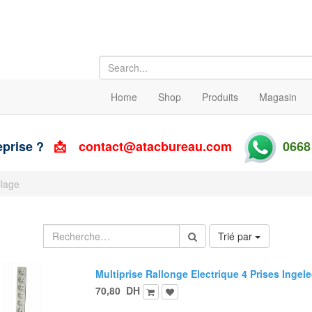
Home
Shop
Produits
Magasin
eprise ?
📩
contact@atacbureau.com
0668
llage
Trié par
Multiprise Rallonge Electrique 4 Prises Ingel
70,80
DH