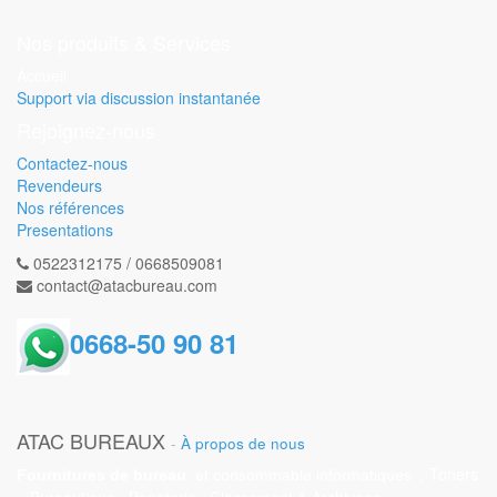
Nos produits & Services
Accueil
Support via discussion instantanée
Rejoignez-nous
Contactez-nous
Revendeurs
Nos références
Presentations
0522312175 / 0668509081
contact@atacbureau.com
0668-50 90 81
ATAC BUREAUX
-
À propos de nous
, Toners
Fournitures de bureau
et consommable informatiques