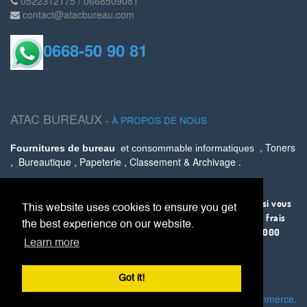
0522312175 / 0668509081
contact@atacbureau.com
0668-50 90 81
ATAC BUREAUX
-
À PROPOS DE NOUS
, Toners
Fournitures de bureau
et consommable informatiques
, Bureautique , Papeterie , Classement & Archivage .
Livraison partout au Maroc via AMANA .
La livraison est offerte sur Casablanca à partir de 500 Dhs, si vous
This website uses cookies to ensure you get
êtes sur une autre ville, ce service vous coûtera 30 Dhs tout frais
the best experience on our website.
compris ou 0 DH si vous avez un panier supérieur ou égal à 1000
Learn more
.
Dhs
Got it!
Fourni par
, le #1
Open Source eCommerce
.
Odoo