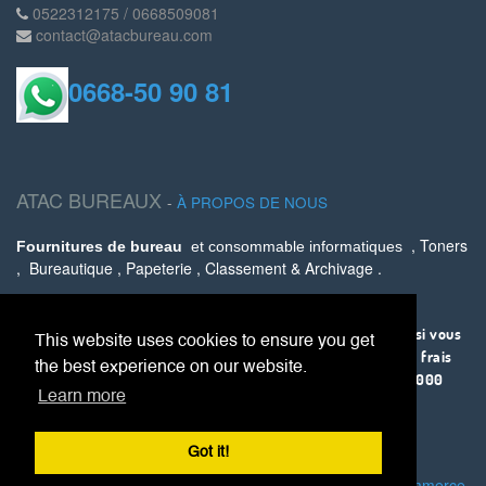
0522312175 / 0668509081
contact@atacbureau.com
0668-50 90 81
ATAC BUREAUX
-
À PROPOS DE NOUS
, Toners
Fournitures de bureau
et consommable informatiques
, Bureautique , Papeterie , Classement & Archivage .
Livraison partout au Maroc via AMANA .
La livraison est offerte sur Casablanca à partir de 500 Dhs, si vous
This website uses cookies to ensure you get
êtes sur une autre ville, ce service vous coûtera 30 Dhs tout frais
the best experience on our website.
compris ou 0 DH si vous avez un panier supérieur ou égal à 1000
Learn more
.
Dhs
Got it!
Fourni par
, le #1
Open Source eCommerce
.