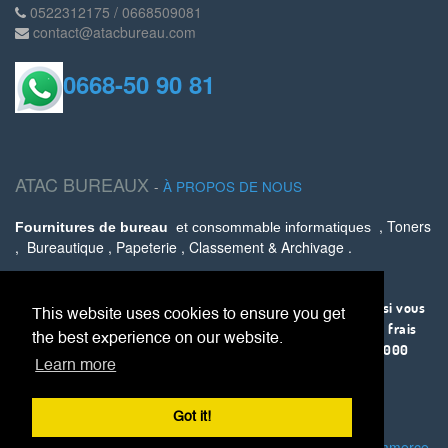
0522312175 / 0668509081
contact@atacbureau.com
0668-50 90 81
ATAC BUREAUX
-
À PROPOS DE NOUS
, Toners
Fournitures de bureau
et consommable informatiques
, Bureautique , Papeterie , Classement & Archivage .
Livraison partout au Maroc via AMANA .
La livraison est offerte sur Casablanca à partir de 500 Dhs, si vous
This website uses cookies to ensure you get
êtes sur une autre ville, ce service vous coûtera 30 Dhs tout frais
the best experience on our website.
compris ou 0 DH si vous avez un panier supérieur ou égal à 1000
Learn more
.
Dhs
Got it!
Fourni par
, le #1
Open Source eCommerce
.